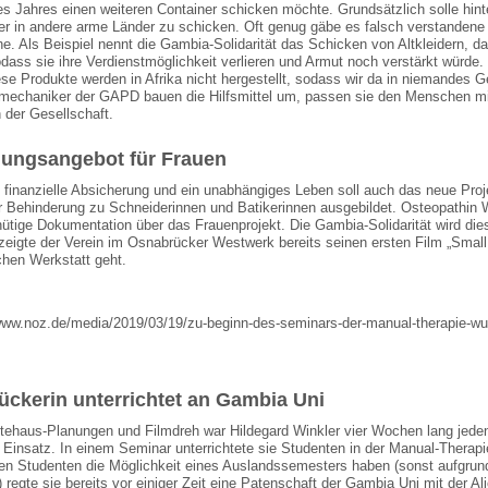
s Jahres einen weiteren Container schicken möchte. Grundsätzlich solle hinter
r in andere arme Länder zu schicken. Oft genug gäbe es falsch verstandene 
e. Als Beispiel nennt die Gambia-Solidarität das Schicken von Altkleidern, d
odass sie ihre Verdienstmöglichkeit verlieren und Armut noch verstärkt würde.
se Produkte werden in Afrika nicht hergestellt, sodass wir da in niemandes Ge
mechaniker der GAPD bauen die Hilfsmittel um, passen sie den Menschen mi
n der Gesellschaft.
dungsangebot für Frauen
n, finanzielle Absicherung und ein unabhängiges Leben soll auch das neue Pr
er Behinderung zu Schneiderinnen und Batikerinnen ausgebildet. Osteopathin W
nütige Dokumentation über das Frauenprojekt. Die Gambia-Solidarität wird die
eigte der Verein im Osnabrücker Westwerk bereits seinen ersten Film „Small 
chen Werkstatt geht.
ckerin unterrichtet an Gambia Uni
ehaus-Planungen und Filmdreh war Hildegard Winkler vier Wochen lang jeden 
Einsatz. In einem Seminar unterrichtete sie Studenten in der Manual-Therapie
hen Studenten die Möglichkeit eines Auslandssemesters haben (sonst aufgr
r) regte sie bereits vor einiger Zeit eine Patenschaft der Gambia Uni mit der 