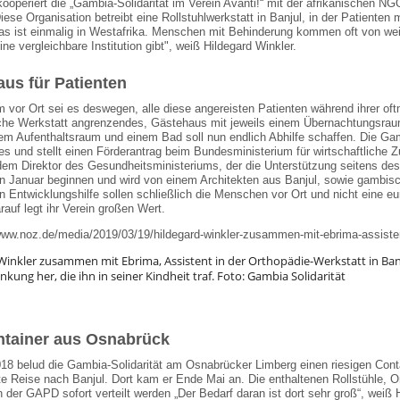
ooperiert die „Gambia-Solidarität im Verein Avanti!“ mit der afrikanischen N
ese Organisation betreibt eine Rollstuhlwerkstatt in Banjul, in der Patienten 
as ist einmalig in Westafrika. Menschen mit Behinderung kommen oft von weit
ne vergleichbare Institution gibt", weiß Hildegard Winkler.
us für Patienten
 vor Ort sei es deswegen, alle diese angereisten Patienten während ihrer oft
che Werkstatt angrenzendes, Gästehaus mit jeweils einem Übernachtungsraum f
em Aufenthaltsraum und einem Bad soll nun endlich Abhilfe schaffen. Die Ga
s und stellt einen Förderantrag beim Bundesministerium für wirtschaftliche 
 dem Direktor des Gesundheitsministeriums, der die Unterstützung seitens de
Januar beginnen und wird von einem Architekten aus Banjul, sowie gambisc
n Entwicklungshilfe sollen schließlich die Menschen vor Ort und nicht eine eu
rauf legt ihr Verein großen Wert.
Winkler zusammen mit Ebrima, Assistent in der Orthopädie-Werkstatt in Ba
nkung her, die ihn in seiner Kindheit traf. Foto: Gambia Solidarität
ntainer aus Osnabrück
18 belud die Gambia-Solidarität am Osnabrücker Limberg einen riesigen Contai
ite Reise nach Banjul. Dort kam er Ende Mai an. Die enthaltenen Rollstühle,
n der GAPD sofort verteilt werden „Der Bedarf daran ist dort sehr groß“, weiß 