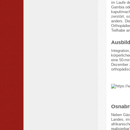
im Laufe de
Gambia ode
kaputtmach
zerstört, s
anders. Die
Orthopädie
Teilhabe a
Ausbil
Integratio
körperlich
eine 50-mi
Dezember z
orthopädis
Osnabrü
Neben Gäst
Landes, im 
afrikanisc
realisierba