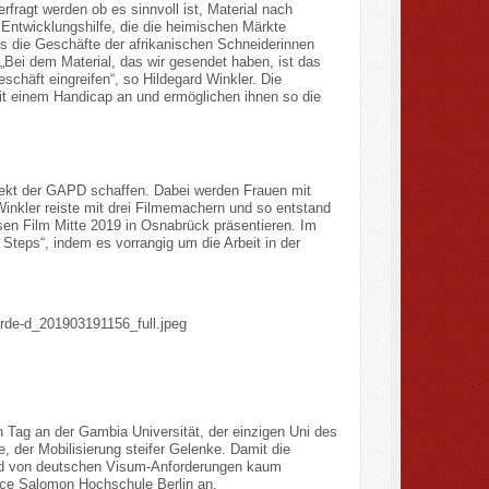
fragt werden ob es sinnvoll ist, Material nach
Entwicklungshilfe, die die heimischen Märkte
as die Geschäfte der afrikanischen Schneiderinnen
 „Bei dem Material, das wir gesendet haben, ist das
schäft eingreifen“, so Hildegard Winkler. Die
t einem Handicap an und ermöglichen ihnen so die
ojekt der GAPD schaffen. Dabei werden Frauen mit
inkler reiste mit drei Filmemachern und so entstand
sen Film Mitte 2019 in Osnabrück präsentieren. Im
Steps“, indem es vorrangig um die Arbeit in der
Tag an der Gambia Universität, der einzigen Uni des
, der Mobilisierung steifer Gelenke. Damit die
und von deutschen Visum-Anforderungen kaum
Alice Salomon Hochschule Berlin an.