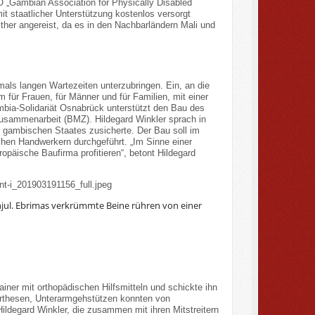
GO „Gambian Association for Physically Disabled
mit staatlicher Unterstützung kostenlos versorgt
her angereist, da es in den Nachbarländern Mali und
mals langen Wartezeiten unterzubringen. Ein, an die
ür Frauen, für Männer und für Familien, mit einer
mbia-Solidariät Osnabrück unterstützt den Bau des
Zusammenarbeit (BMZ). Hildegard Winkler sprach in
s gambischen Staates zusicherte. Der Bau soll im
hen Handwerkern durchgeführt. „Im Sinne einer
ropäische Baufirma profitieren“, betont Hildegard
njul. Ebrimas verkrümmte Beine rühren von einer
ner mit orthopädischen Hilfsmitteln und schickte ihn
 Orthesen, Unterarmgehstützen konnten von
Hildegard Winkler, die zusammen mit ihren Mitstreitern