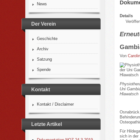
Dokume
News
Details
Veröffen
Der Verein
Erneut
Geschichte
Gambia
Archiv
Von
Caroli
Satzung
Spende
Physiother
Uni Gambia)
Kontakt
Hlawatsch
Kontakt / Disclaimer
Osnabrück.
Behinderung
Osteopathin
Letzte Artikel
Für Hildega
sich in der
Dokumentation NOZ 24.3.2019