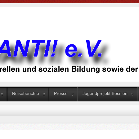
Reiseberichte
Presse
Jugendprojekt Bosnien