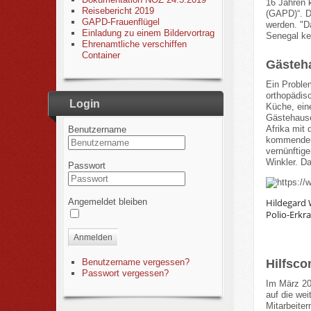
16 Jahren k
Reisebericht 2019
(GAPD)“. Di
GAPD-Frauenflügel
werden. "D
Einladung zu einem Bildervortrag
Senegal kei
Ehrenamtliche verschiffen
Container
Gästeha
Ein Problem
orthopädis
Login
Küche, ein
Gästehause
Afrika mit
Benutzername
kommenden 
vernünftige
Winkler. Da
Passwort
Angemeldet bleiben
Hildegard 
Polio-Erkra
Anmelden
Benutzername vergessen?
Hilfsco
Passwort vergessen?
Im März 20
auf die we
Mitarbeiter